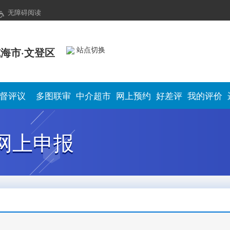
无障碍阅读
站点切换
海市·文登区
督评议
多图联审
中介超市
网上预约
好差评
我的评价
网上申报