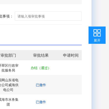
批事项：
收起
返回顶部
用户中心
咨询投诉
智能问答
我要纠错
展开
审批部门
审批结果
申请时间
环翠区行政审
办结（通过）
批服务局
国网山东省电
力公司威海供
已撤件
电公司
威海市水务集
已撤件
团