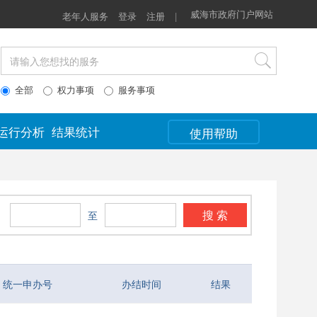
威海市政府门户网站
老年人服务
登录
注册
|
全部
权力事项
服务事项
运行分析
结果统计
使用帮助
搜 索
：
至
统一申办号
办结时间
结果