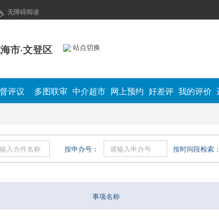
无障碍阅读
海市·文登区
站点切换
督评议
多图联审
中介超市
网上预约
好差评
我的评价
按申办号：
按时间段检索
事项名称