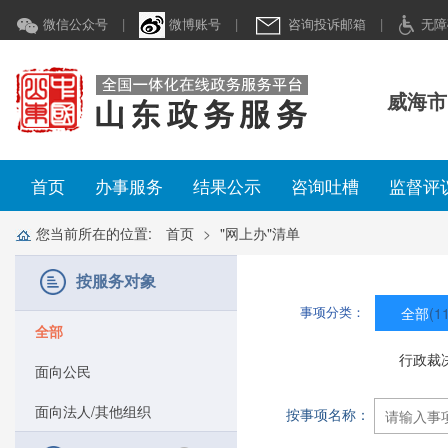
微信公众号
|
微博账号
|
咨询投诉邮箱
|
无障
威海市
首页
办事服务
结果公示
咨询吐槽
监督评
您当前所在的位置:
首页
"网上办"清单
按服务对象
事项分类：
全部
(1
全部
行政裁
面向公民
面向法人/其他组织
按事项名称：